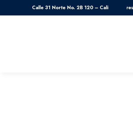
Calle 31 Norte No. 2B 120 – Cali
re
Somos un equipo dedicado a garantizar