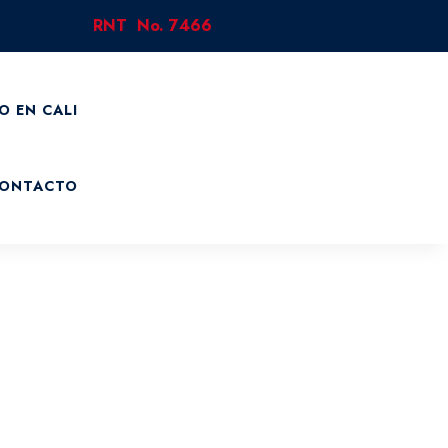
RNT No. 7466
O EN CALI
ONTACTO
fuerzo se centra en la satisfacción de