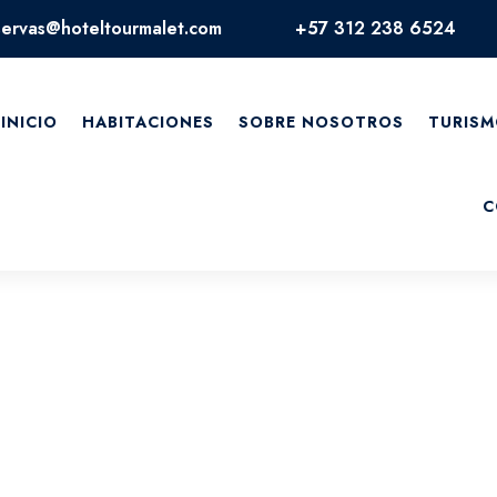
servas@hoteltourmalet.com
+57 312 238 6524
INICIO
HABITACIONES
SOBRE NOSOTROS
TURISM
C
 el bienestar de nuestros clientes. Nuestro mayor es